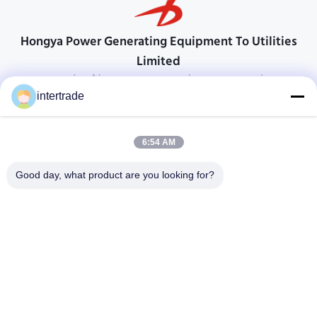
Hongya Power Generating Equipment To Utilities
Limited
προσαρμοσμένες λύσεις για να ανταποκρίνονται στις απαιτήσεις των
πελατών
intertrade
Επικοινωνήστε
6:54 AM
Χωριό Anxi, πόλη Yuping, νομός Hongya, Κίνα
86-28-37561966-8:00
Good day, what product are you looking for?
intertrade@sclida.com
Ακολουθήστε μας.
Γρήγοροι Σύνδεσμοι