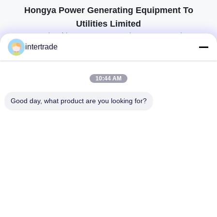
Hongya Power Generating Equipment To
Utilities Limited
προσαρμοσμένες λύσεις για να ανταποκρίνονται στις απαιτήσεις των
πελατών
intertrade
Επικοινωνήστε
10:44 AM
Χωριό Anxi, πόλη Yuping, νομός Hongya, Κίνα
Good day, what product are you looking for?
86-28-37561966-8:00
intertrade@sclida.com
Ακολουθήστε μας.
Γρήγοροι Σύνδεσμοι
Σπίτι
Προϊόντα
Περίπου εμείς
Γύρος εργοστασίων
Ποιοτικός έλεγχος