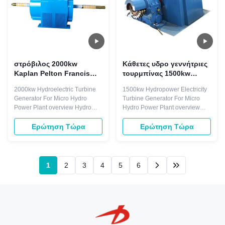
στρόβιλος 2000kw
Κάθετες υδρο γεννήτριες
Kaplan Pelton Francis
τουρμπίνας 1500kw
που χρησιμοποιείται στις
6300V εγκαταστάσεων
2000kw Hydroelectric Turbine
1500kw Hydropower Electricity
εγκαταστάσεις υδρο
παραγωγής ενέργειας
Generator For Micro Hydro
Turbine Generator For Micro
παραγωγής ενέργειας
μικροϋπολογιστών
Power Plant overview Hydro
Hydro Power Plant overview
1100v
turbine generator is droved
Hydro-generating unit is the key
directly or indirectly by hydro
power equipment in the
Ερώτηση Τώρα
Ερώτηση Τώρα
turbine. The rotating speed is
hydropower plant. The hydro
less than 1500r/min, with
generator is a device that
horizontal and vertical
converts the rotating mechanical
arrangement. Excitation mode
energy of a hydro-turbine into
1
2
3
4
5
6
with brushless and static silicon
electrical energy through a main
type. ...
shaft ...