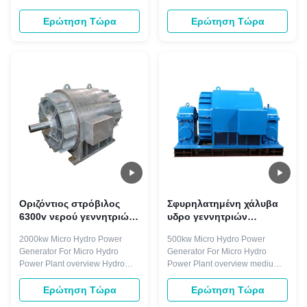
Hydro turbine generator is
turbine generator is droved
droved directly or indirectly by
directly or indirectly by hydro
Ερώτηση Τώρα
Ερώτηση Τώρα
hydro turbine. The rotating
turbine. The rotating speed is
speed is less than 1500r/min,
less than 1500r/min, with
with horizontal and vertical
horizontal and vertical
arrangement. Excitation mode
arrangement. Excitation mode
with brushless and static silicon
with brushless and static silicon
type. ...
type. Components ...
Οριζόντιος στρόβιλος
Σφυρηλατημένη χάλυβα
6300v νερού γεννητριών
υδρο γεννητριών
δύναμης 2000kw υδρο
τουρμπίνας 50HZ
2000kw Micro Hydro Power
500kw Micro Hydro Power
γεννήτρια δύναμης
Generator For Micro Hydro
Generator For Micro Hydro
μικροϋπολογιστών υδρο
Power Plant overview Hydro
Power Plant overview medium
turbine generator is droved
and large hydro generators are
directly or indirectly by hydro
designed for run-of-river and
Ερώτηση Τώρα
Ερώτηση Τώρα
turbine. The rotating speed is
high head hydropower plants.