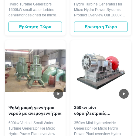
Στροβίλου 1600kW με
Αδιόρατη Διέγερση και
Hydro Turbine Generators
Hydro Turbine Generators for
Διέγερση Χωρίς Ψήκτρες
Κάθετη Διάταξη για
1600kW small water turbine
Micro Hydro Power Systems
και Άξονα από
Μικρά Υδροηλεκτρικά
generator designed for micro
Product Overview Our 1000kW
Σφυρήλατο Χάλυβα για
Συστήματα
hydro power plants, featuring
hydroelectric systems are
Μικρά Υδροηλεκτρικά
brushless and thyristor
engineered for micro hydro
Ερώτηση Τώρα
Ερώτηση Τώρα
Εργοστάσια
excitation modes with vertical
power plants, utilizing proven
and horizontal mounting
technology for efficient energy
options. Product Overview
conversion and long-term
Hydro turbine generators are
reliability. These systems
driven directly or indirectly by
transform the energy of flowing
hydro turbines with ...
water into ...
Ψηλή μικρή γεννήτρια
350kw μίνι
νερού με ανεμογεννήτρια
υδροηλεκτρικές
αβούρτσιστες υδρο
600kw Vertical Small Water
350kw Mini Hydroelectric
γεννήτριες τουρμπίνας
Turbine Generator For Micro
Generator For Micro Hydro
γεννητριών 400v
Hydro Power Plant overview
Power Plant overview Hydro