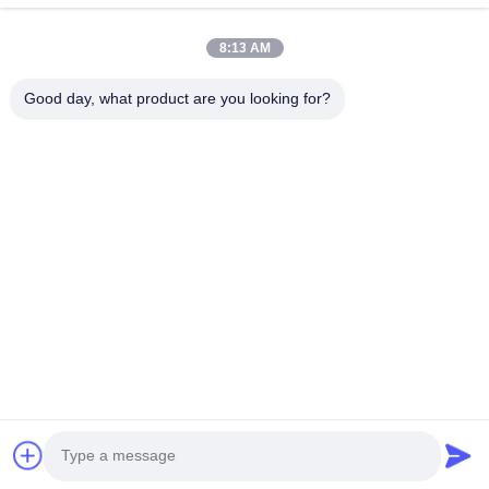
Επικοινωνήστε
8:13 AM
Χωριό Anxi, πόλη Yuping, νομός Hongya, Κίνα
Good day, what product are you looking for?
86-28-37561966-8:00
intertrade@sclida.com
Ακολουθήστε μας.
Γρήγοροι Σύνδεσμοι
Σπίτι
Προϊόντα
Περίπου εμείς
Γύρος εργοστασίων
Ποιοτικός έλεγχος
Μας ελάτε σε επαφή με
Ζητήστε ένα απόσπασμα
Ειδήσεις
Copyright © 2022-2026 Hongya Power Generating Equipment To Utilities
Limited. Όλα τα δικαιώματα διατηρούνται.