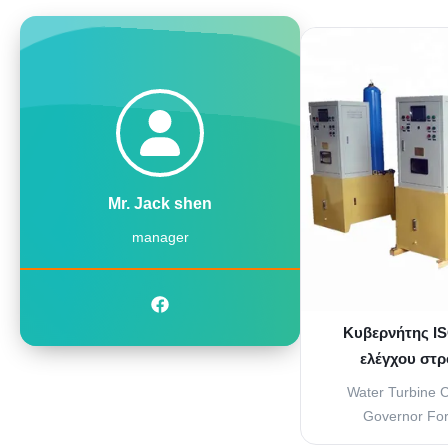
Governors can regu
with any power o
seamlessly int
Distributed Con
engineer
Mr. Jack shen
manager
Κυβερνήτης I
ελέγχου στρ
προγρα
Water Turbine 
Governor For
Proportional g