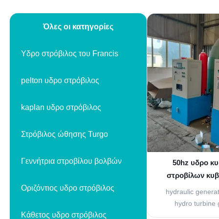
Όλες οι κατηγορίες
Υδρο στρόβιλος του Francis
pelton υδρο στρόβιλος
kaplan υδρο στρόβιλος
Στρόβιλος ώθησης Turgo
Γεννήτρια στροβίλου βολβών
50hz υδρο κ
στροβίλων κυβ
Οριζόντιος υδρο στρόβιλος
στροβ
hydraulic genera
hydro turbine
Κάθετος υδρο στρόβιλος
Automation prod