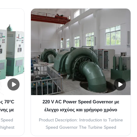
power of
automatically adjust the turbine's speed to
hich
maintain a constant output, regardless of
 in the
changes in load or other external factors.
. The
This makes it ideal for use in situations
.
where precise ...
ως 70°C
220 V AC Power Speed Governor με
νης με
έλεγχο ισχύος και γρήγορο χρόνο
απόκρισης
e Speed
Product Description: Introduction to Turbine
 highest
Speed Governor The Turbine Speed
. With an
Governor is an essential product designed