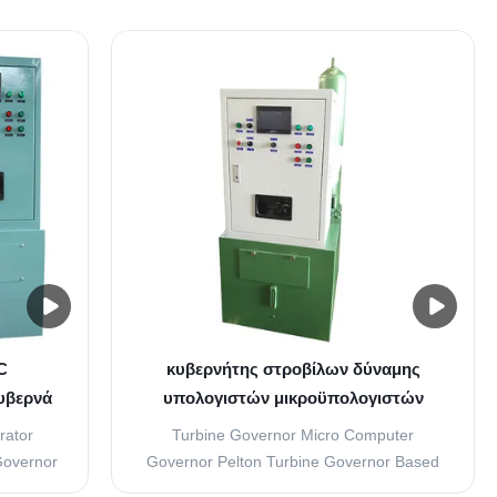
C
κυβερνήτης στροβίλων δύναμης
υβερνά
υπολογιστών μικροϋπολογιστών
α 1mw
κυβερνητών ταχύτητας στροβίλων
ator
Turbine Governor Micro Computer
60hz Pelton
Governor
Governor Pelton Turbine Governor Based
tures for
on Automation products, Smart Control*