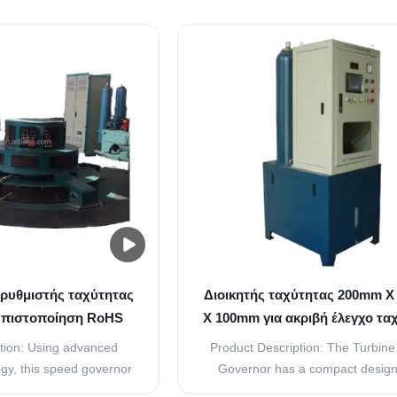
pan: up to 300000 hours
the high standards for quality and
ing Time: ≤0.2s Dead-
With these certifications, you ca
l Speed: ≤0.04% Color:
assured that our speed governor
e or customized Quick
deliver reliable performance with n
ranty: 1 Year ...
harm to your ...
ρυθμιστής ταχύτητας
Διοικητής ταχύτητας 200mm 
 πιστοποίηση RoHS
X 100mm για ακριβή έλεγχο τα
z/60hz ισχύς 220 V
10 ms Χρόνος απόκριση
tion: Using advanced
Product Description: The Turbin
gy, this speed governor
Governor has a compact design
de precise and accurate
dimensions of 200mm X 150mm X