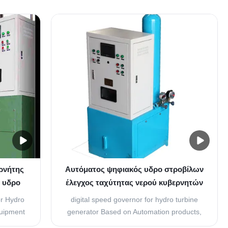
f turbine
Smart Control* Turbine Speed Governors
egrate
can regulate any type of turbine with any
trol
power output. They integrate seamlessly
ly one
into the Smart Control Distributed Control
System. Only ...
ρνήτης
Αυτόματος ψηφιακός υδρο στροβίλων
ν υδρο
έλεγχος ταχύτητας νερού κυβερνητών
0Kg
έξυπνος
r Hydro
digital speed governor for hydro turbine
uipment
generator Based on Automation products,
 Smart
Smart Control* Turbine Speed Governors