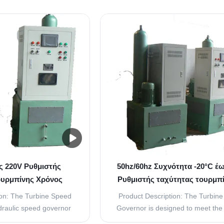
oduct. This device is
It is equipped with a powerful DC 
 power of 220 V and
220V and AC power of 220V, w
lic control method. The
ensures that it can operate even
of control ensures that
most demanding environments
ernor operates ...
Turbine Speed Governor ..
ς 220V Ρυθμιστής
50hz/60hz Συχνότητα -20°C έ
ουρμπίνης Χρόνος
Ρυθμιστής ταχύτητας τουρμπί
s Τύπος τοποθέτησης
προγραμματισμό Plc
ion: The Turbine Speed
Product Description: The Turbin
draulic speed governor
Governor is designed to meet the
ic fluid to control the
standards of quality and reliability