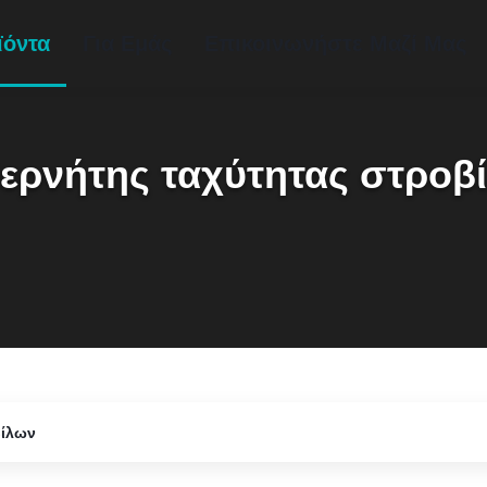
ϊόντα
Για Εμάς
Επικοινωνήστε Μαζί Μας
ερνήτης ταχύτητας στροβ
βίλων