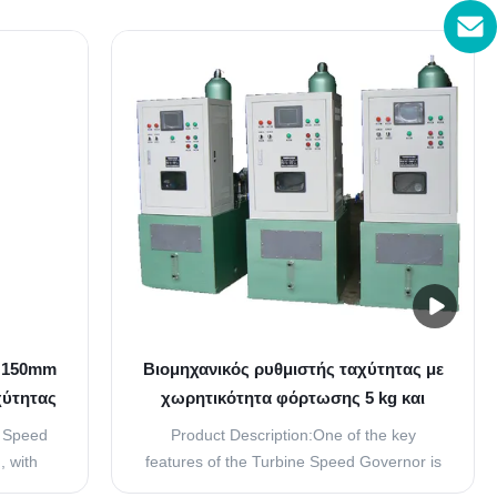
 safety.
match your specific needs. With the ability
n rest
to program and adjust settings, you can
 will
easily modify the speed governor's settings
o risk of
to adjust your turbine's speed according to
your ...
X 150mm
Βιομηχανικός ρυθμιστής ταχύτητας με
χύτητας
χωρητικότητα φόρτωσης 5 kg και
ς
προγραμματιζόμενο έλεγχο
e Speed
Product Description:One of the key
, with
features of the Turbine Speed Governor is
 100mm,
its high level of protection. With an IP65