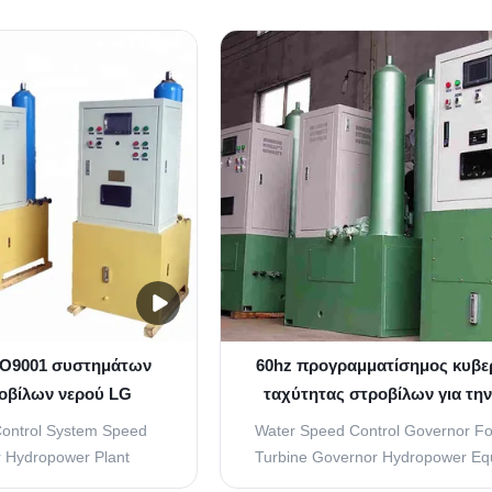
late any type of turbine
Governors can regulate any type o
utput. They integrate
with any power output. They int
o the Smart Control
seamlessly into the Smart Con
trol System. Only one
Distributed Control System. On
ing tool is ...
engineering tool is ...
SO9001 συστημάτων
60hz προγραμματίσημος κυβε
οβίλων νερού LG
ταχύτητας στροβίλων για τη
μματίσημος
γεννήτρια τουρμπίνας 70
Control System Speed
Water Speed Control Governor Fo
 Hydropower Plant
Turbine Governor Hydropower Eq
ain (Kp) 0-20(times)
Based on Automation products,