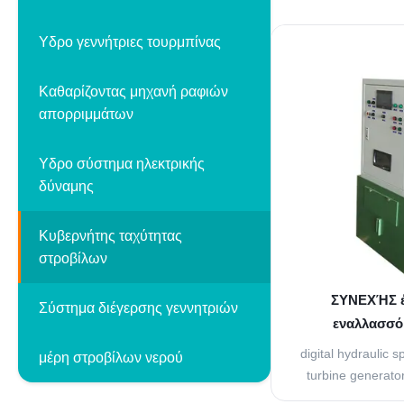
Turbine Speed Gov
type of turbine wi
Υδρο γεννήτριες τουρμπίνας
integrate seamless
Distributed Con
Καθαρίζοντας μηχανή ραφιών
engineer
απορριμμάτων
Υδρο σύστημα ηλεκτρικής
δύναμης
Κυβερνήτης ταχύτητας
στροβίλων
ΣΥΝΕΧΉΣ έ
Σύστημα διέγερσης γεννητριών
εναλλασσό
κυβερνητών 22
digital hydraulic 
μέρη στροβίλων νερού
LG 
turbine generato
products, Smart 