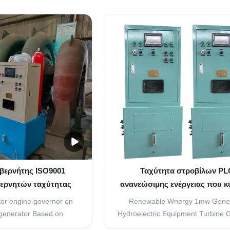
υβερνήτης ISO9001
Ταχύτητα στροβίλων PL
ερνητών ταχύτητας
ανανεώσιμης ενέργειας που κ
ίλων 220V
το σύστημα για τη γεννήτρι
tor engine governor on
Renewable Wnergy 1mw Gener
 generator Based on
Hydroelectric Equipment Turbine 
ucts, Smart Control*
The Smart Control* Governor’s fea