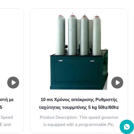
rs can
can regulate any type of turbine with any
any power
power output. They integrate seamlessly
into the
into the Smart Control Distributed Control
 System.
System. Only one engineering tool is
therefore needed, ...
στή με
10 ms Χρόνος απόκρισης Ρυθμιστής
5
ταχύτητας τουρμπίνης 5 kg 50hz/60hz
Συχνότητα κατάλληλη για διάφορες
e Speed
Product Description: This speed governor
εφαρμογές
CE and
is equipped with a programmable Plc,
it meets
allowing for customizable control options to