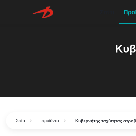
Σπίτι
Προ
Κυβ
Σπίτι
προϊόντα
Κυβερνήτης ταχύτητας στρο