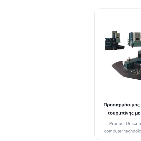
system: PLC Life s
Servomotor Lagg
zone of Rotationa
Grey, Green, Blu
Details War
Προσαρμόσιμος 
τουρμπίνης με
συχνότητα 50h
Product Descrip
computer technolo
is able to provi