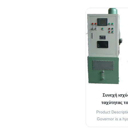
space-saving pr
powered by AC
features a hydrau
hydraulic method 
the speed gov
Συνεχή ισχύ
ταχύτητας τ
απόκρισης 10 m
Product Descript
Governor is a hy
that uses hydraul