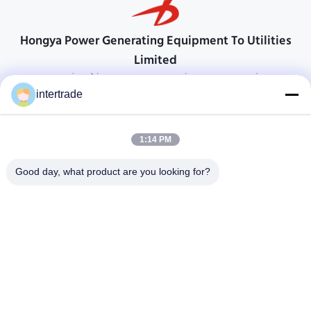
Hongya Power Generating Equipment To Utilities
Limited
προσαρμοσμένες λύσεις για να ανταποκρίνονται στις απαιτήσεις των
πελατών
intertrade
Επικοινωνήστε
1:14 PM
Χωριό Anxi, πόλη Yuping, νομός Hongya, Κίνα
86-28-37561966-8:00
Good day, what product are you looking for?
intertrade@sclida.com
Ακολουθήστε μας.
Γρήγοροι Σύνδεσμοι