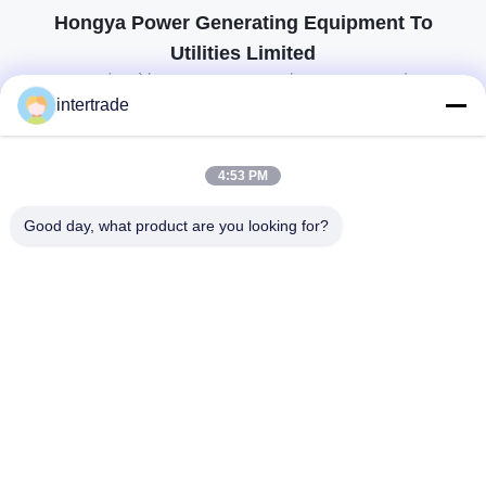
Hongya Power Generating Equipment To
Utilities Limited
προσαρμοσμένες λύσεις για να ανταποκρίνονται στις απαιτήσεις των
πελατών
intertrade
Επικοινωνήστε
4:53 PM
Χωριό Anxi, πόλη Yuping, νομός Hongya, Κίνα
Good day, what product are you looking for?
86-28-37561966-8:00
intertrade@sclida.com
Ακολουθήστε μας.
Γρήγοροι Σύνδεσμοι
Σπίτι
Προϊόντα
Περίπου εμείς
Γύρος εργοστασίων
Ποιοτικός έλεγχος