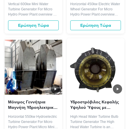
Vertical 600kw Mini Water
Horizontal 450kw Electric Water
Turbine Generator For Micro
Wheel Generator For Micro
Hydro Power Plant overview A
Hydro Power Plant overview
hydraulic turbine converts the
Pelton turbine have two mount
energy of flowing water into
type of vertical and horizontal
Ερώτηση Τώρα
Ερώτηση Τώρα
mechanical energy. A
which is suitable for high water
hydroelectric generator converts
head site. vertical shaft
this mechanical energy into
machines equipped with multi-
electricity. The operation of a
jet collectors for an output up to
generator is based on the
~20 MW and with runner ...
principles ...
Μόνιμος Γεννήτρια
Υδροστρόβιλος Κεφαλής
Μαγνήτη Υδροηλεκτρικού
Υψηλού Ύψους με
Στροβίλου
Πτερύγιο Οδηγού από
Horizontal 550kw Hydroelectric
High Head Water Turbine Bulb
Ανοξείδωτο Χάλυβα,
Turbine Generator For Micro
Turbine Generator The High
Εύρος Ισχύος 1400-2200
Hydro Power Plant Micro Mini
Head Water Turbine is an