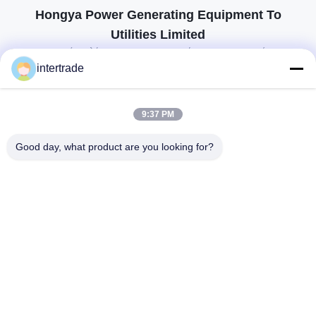
Hongya Power Generating Equipment To
Utilities Limited
προσαρμοσμένες λύσεις για να ανταποκρίνονται στις απαιτήσεις των
πελατών
intertrade
Επικοινωνήστε
9:37 PM
Χωριό Anxi, πόλη Yuping, νομός Hongya, Κίνα
Good day, what product are you looking for?
86-28-37561966-8:00
intertrade@sclida.com
Ακολουθήστε μας.
Γρήγοροι Σύνδεσμοι
Σπίτι
Προϊόντα
Περίπου εμείς
Γύρος εργοστασίων
Ποιοτικός έλεγχος