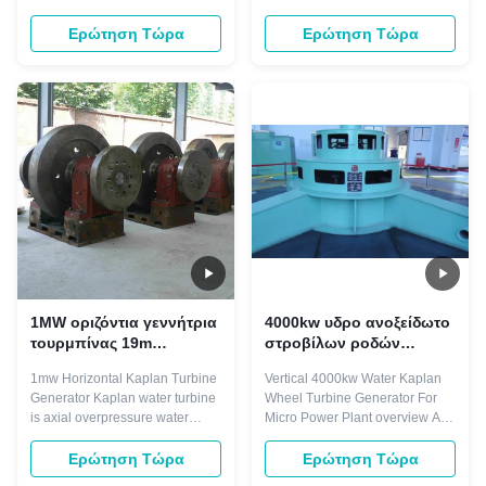
Small Water Francis Pelton
plants with low and middle
Turgo Kaplan Hydro
water head commonly ranging
Ερώτηση Τώρα
Ερώτηση Τώρα
Hydroelectric Turbine
from 3m to 30m. It can be
Permanent Magnet Generator
divided into Propeller /Fix Blade
alter overview A Kaplan turbine
Type (ZD) and Kaplan/ Movable
is basically a propeller with
Blade Type (ZZ), Propeller
adjustable blades inside a tube.
turbine is used in the power
It is an axial-flow ...
plant ...
1MW οριζόντια γεννήτρια
4000kw υδρο ανοξείδωτο
τουρμπίνας 19m
στροβίλων ροδών
μανομετρικό ύψος
στροβίλων 400V Kaplan
1mw Horizontal Kaplan Turbine
Vertical 4000kw Water Kaplan
στήλης νερού 6.2m3/S
Kaplan νερού
Generator Kaplan water turbine
Wheel Turbine Generator For
Kaplan
is axial overpressure water
Micro Power Plant overview A
turbine, which has a radial
Kaplan turbine is basically a
inflow, outflow, however axial. It
propeller with adjustable blades
Ερώτηση Τώρα
Ερώτηση Τώρα
is used for high flow rates and
inside a tube. It is an axial-flow