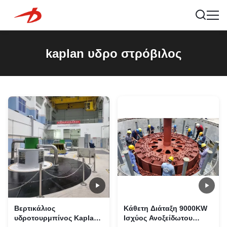
kaplan υδρο στρόβιλος
Βερτικάλιος
Κάθετη Διάταξη 9000KW
υδροτουρμπίνος Kaplan
Ισχύος Ανοξείδωτου