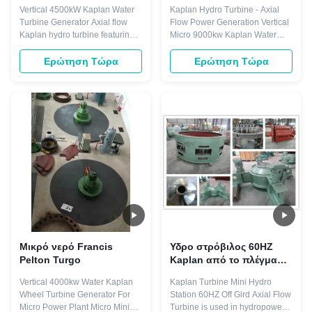
με ρυθμιζόμενες λεπίδες
Δρομέα Kaplan
Vertical 4500kW Kaplan Water
Kaplan Hydro Turbine - Axial
και ατσάλινο ρεύμα για
Υδροηλεκτρική
Turbine Generator Axial flow
Flow Power Generation Vertical
υδροηλεκτρική
Τουρμπίνα Γεννήτρια για
Kaplan hydro turbine featuring
Micro 9000kw Kaplan Water
παραγωγή 6300V
Σταθμούς Παραγωγής
adjustable blades for efficient
Turbine Generator designed for
Ενέργειας
hydroelectric power generation
power plant applications,
Ερώτηση Τώρα
Ερώτηση Τώρα
in power plant applications.
featuring axial flow technology
Product Overview The Kaplan
where water direction remains
turbine is an axial-flow reaction
constant as it passes through
turbine designed as a propeller
the rotor blades. Product
with adjustable blades ...
Overview The Kaplan turbine is
an axial...
Μικρό νερό Francis
Υδρο στρόβιλος 60HZ
Pelton Turgo
Kaplan από το πλέγμα
για το μίνι υδρο στρόβιλο
Vertical 4000kw Water Kaplan
Kaplan Turbine Mini Hydro
Kaplan σταθμών κάθετο
Wheel Turbine Generator For
Station 60HZ Off Gird Axial Flow
Micro Power Plant Micro Mini
Turbine is used in hydropower