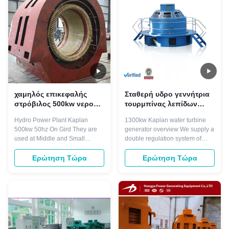
Excitations (SCR excitations,
head,head and power changed
DC excitation ...
greatly power ...
χαμηλός επικεφαλής
Σταθερή υδρο γεννήτρια
στρόβιλος 500kw νερού
τουρμπίνας λεπίδων
50hz Kaplan σε Gird 20m
1300kw Kaplan για τις
Hydro Power Plant Kaplan
1300kw Kaplan water turbine
μανομετρικό ύψος
εγκαταστάσεις
500kw 50hz On Gird They are
generator overview We supply a
στήλης νερού
παραγωγής ενέργειας
used at Middle and Small
double regulation system of
μικροϋπολογιστών
Hydropower Plant or
fixed blade and adjustable
Hydropower Spot. The rated
blade With a double regulation
Ερώτηση Τώρα
Ερώτηση Τώρα
output from 50KW to 20MW is
system, Kaplan turbines provide
our advantage. Water Head
high efficiency over a broad
25m-300m Runner Diameters
range of configurations The
0.45m-5m Power Range 100KW
vertical configuration of the
to 20MW Frequency 50HZ/60HZ
Kaplan turbine allows for larger
Generator Voltage 400V, 800V,
...
6300V, ...