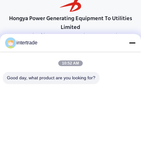
Hongya Power Generating Equipment To Utilities
Limited
προσαρμοσμένες λύσεις για να ανταποκρίνονται στις απαιτήσεις των
πελατών
intertrade
Επικοινωνήστε
10:52 AM
Χωριό Anxi, πόλη Yuping, νομός Hongya, Κίνα
86-28-37561966-8:00
Good day, what product are you looking for?
intertrade@sclida.com
Ακολουθήστε μας.
Γρήγοροι Σύνδεσμοι