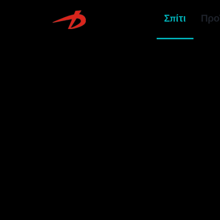
Σπίτι
Προ