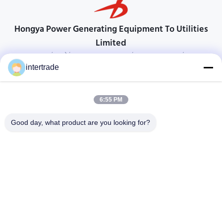
Hongya Power Generating Equipment To Utilities
Limited
προσαρμοσμένες λύσεις για να ανταποκρίνονται στις απαιτήσεις των
πελατών
intertrade
Επικοινωνήστε
6:55 PM
Χωριό Anxi, πόλη Yuping, νομός Hongya, Κίνα
86-28-37561966-8:00
Good day, what product are you looking for?
intertrade@sclida.com
Ακολουθήστε μας.
Γρήγοροι Σύνδεσμοι