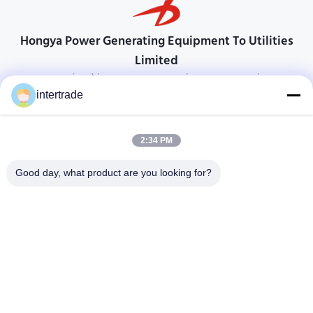
Hongya Power Generating Equipment To Utilities
Limited
προσαρμοσμένες λύσεις για να ανταποκρίνονται στις απαιτήσεις των
πελατών
intertrade
Επικοινωνήστε
2:34 PM
Χωριό Anxi, πόλη Yuping, νομός Hongya, Κίνα
86-28-37561966-8:00
Good day, what product are you looking for?
intertrade@sclida.com
Ακολουθήστε μας.
Γρήγοροι Σύνδεσμοι