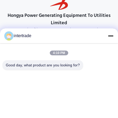
Hongya Power Generating Equipment To Utilities
Limited
προσαρμοσμένες λύσεις για να ανταποκρίνονται στις απαιτήσεις των
πελατών
intertrade
Επικοινωνήστε
4:10 PM
Χωριό Anxi, πόλη Yuping, νομός Hongya, Κίνα
86-28-37561966-8:00
Good day, what product are you looking for?
intertrade@sclida.com
Ακολουθήστε μας.
Γρήγοροι Σύνδεσμοι