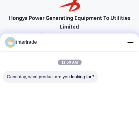
Hongya Power Generating Equipment To Utilities
Limited
προσαρμοσμένες λύσεις για να ανταποκρίνονται στις απαιτήσεις των
πελατών
intertrade
Επικοινωνήστε
11:50 AM
Χωριό Anxi, πόλη Yuping, νομός Hongya, Κίνα
86-28-37561966-8:00
Good day, what product are you looking for?
intertrade@sclida.com
Ακολουθήστε μας.
Γρήγοροι Σύνδεσμοι