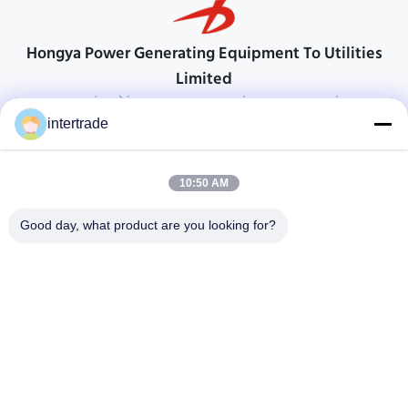
Hongya Power Generating Equipment To Utilities
Limited
προσαρμοσμένες λύσεις για να ανταποκρίνονται στις απαιτήσεις των
πελατών
intertrade
Επικοινωνήστε
10:50 AM
Χωριό Anxi, πόλη Yuping, νομός Hongya, Κίνα
86-28-37561966-8:00
Good day, what product are you looking for?
intertrade@sclida.com
Ακολουθήστε μας.
Γρήγοροι Σύνδεσμοι