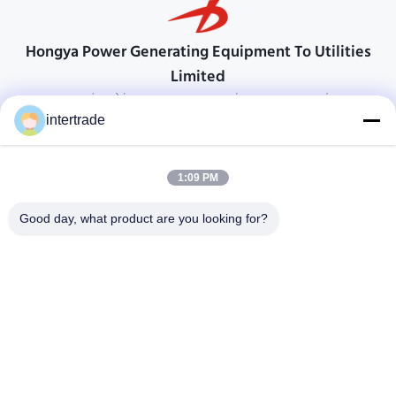
Hongya Power Generating Equipment To Utilities
Limited
προσαρμοσμένες λύσεις για να ανταποκρίνονται στις απαιτήσεις των
πελατών
intertrade
Επικοινωνήστε
1:09 PM
Χωριό Anxi, πόλη Yuping, νομός Hongya, Κίνα
86-28-37561966-8:00
Good day, what product are you looking for?
intertrade@sclida.com
Ακολουθήστε μας.
Γρήγοροι Σύνδεσμοι