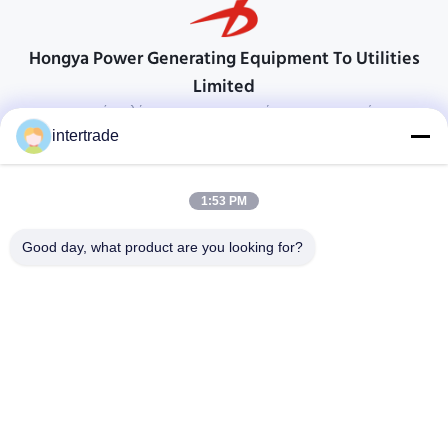
Hongya Power Generating Equipment To Utilities
Limited
προσαρμοσμένες λύσεις για να ανταποκρίνονται στις απαιτήσεις των
πελατών
intertrade
Επικοινωνήστε
1:53 PM
Χωριό Anxi, πόλη Yuping, νομός Hongya, Κίνα
86-28-37561966-8:00
Good day, what product are you looking for?
intertrade@sclida.com
Ακολουθήστε μας.
Γρήγοροι Σύνδεσμοι