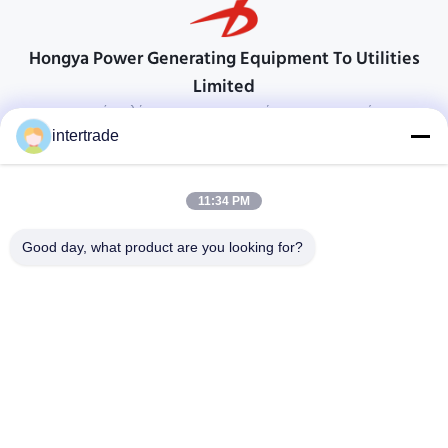
Hongya Power Generating Equipment To Utilities
Limited
προσαρμοσμένες λύσεις για να ανταποκρίνονται στις απαιτήσεις των
πελατών
intertrade
Επικοινωνήστε
11:34 PM
Χωριό Anxi, πόλη Yuping, νομός Hongya, Κίνα
86-28-37561966-8:00
Good day, what product are you looking for?
intertrade@sclida.com
Ακολουθήστε μας.
Γρήγοροι Σύνδεσμοι