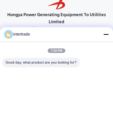
Hongya Power Generating Equipment To Utilities
Limited
προσαρμοσμένες λύσεις για να ανταποκρίνονται στις απαιτήσεις των
πελατών
intertrade
Επικοινωνήστε
7:59 PM
Χωριό Anxi, πόλη Yuping, νομός Hongya, Κίνα
86-28-37561966-8:00
Good day, what product are you looking for?
intertrade@sclida.com
Ακολουθήστε μας.
Γρήγοροι Σύνδεσμοι