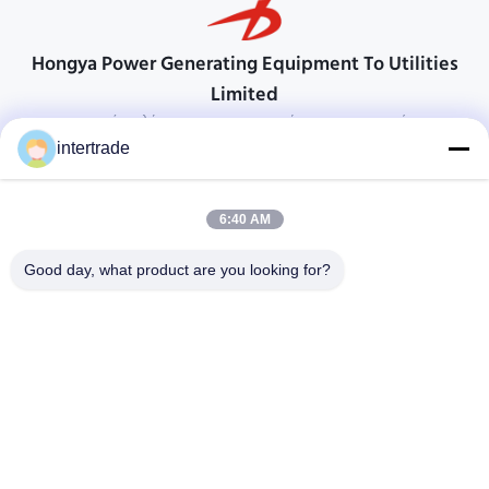
Hongya Power Generating Equipment To Utilities
Limited
προσαρμοσμένες λύσεις για να ανταποκρίνονται στις απαιτήσεις των
πελατών
intertrade
Επικοινωνήστε
6:40 AM
Χωριό Anxi, πόλη Yuping, νομός Hongya, Κίνα
86-28-37561966-8:00
Good day, what product are you looking for?
intertrade@sclida.com
Ακολουθήστε μας.
Γρήγοροι Σύνδεσμοι