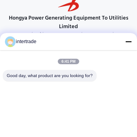
Hongya Power Generating Equipment To Utilities
Limited
προσαρμοσμένες λύσεις για να ανταποκρίνονται στις απαιτήσεις των
πελατών
intertrade
Επικοινωνήστε
6:41 PM
Χωριό Anxi, πόλη Yuping, νομός Hongya, Κίνα
86-28-37561966-8:00
Good day, what product are you looking for?
intertrade@sclida.com
Ακολουθήστε μας.
Γρήγοροι Σύνδεσμοι