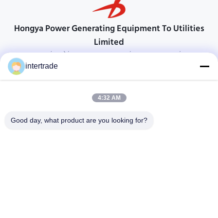
Hongya Power Generating Equipment To Utilities
Limited
προσαρμοσμένες λύσεις για να ανταποκρίνονται στις απαιτήσεις των
πελατών
intertrade
Επικοινωνήστε
4:32 AM
Χωριό Anxi, πόλη Yuping, νομός Hongya, Κίνα
86-28-37561966-8:00
Good day, what product are you looking for?
intertrade@sclida.com
Ακολουθήστε μας.
Γρήγοροι Σύνδεσμοι