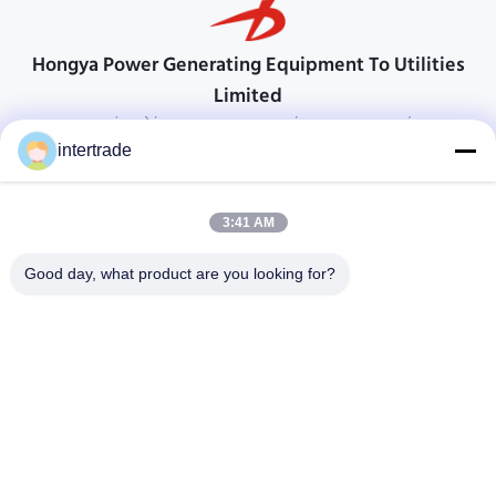
Hongya Power Generating Equipment To Utilities
Limited
προσαρμοσμένες λύσεις για να ανταποκρίνονται στις απαιτήσεις των
πελατών
intertrade
Επικοινωνήστε
3:41 AM
Χωριό Anxi, πόλη Yuping, νομός Hongya, Κίνα
86-28-37561966-8:00
Good day, what product are you looking for?
intertrade@sclida.com
Ακολουθήστε μας.
Γρήγοροι Σύνδεσμοι