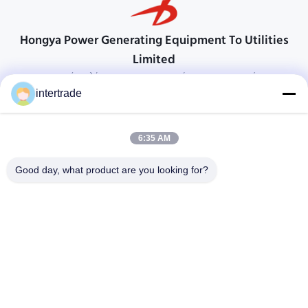
Hongya Power Generating Equipment To Utilities
Limited
προσαρμοσμένες λύσεις για να ανταποκρίνονται στις απαιτήσεις των
πελατών
intertrade
Επικοινωνήστε
6:35 AM
Χωριό Anxi, πόλη Yuping, νομός Hongya, Κίνα
86-28-37561966-8:00
Good day, what product are you looking for?
intertrade@sclida.com
Ακολουθήστε μας.
Γρήγοροι Σύνδεσμοι