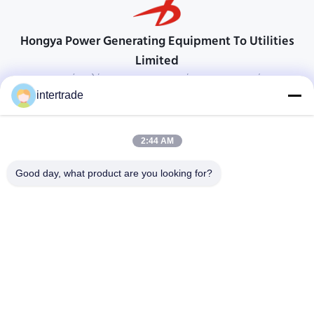
Hongya Power Generating Equipment To Utilities
Limited
προσαρμοσμένες λύσεις για να ανταποκρίνονται στις απαιτήσεις των
πελατών
intertrade
Επικοινωνήστε
2:44 AM
Χωριό Anxi, πόλη Yuping, νομός Hongya, Κίνα
86-28-37561966-8:00
Good day, what product are you looking for?
intertrade@sclida.com
Ακολουθήστε μας.
Γρήγοροι Σύνδεσμοι