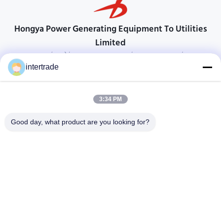
Hongya Power Generating Equipment To Utilities
Limited
προσαρμοσμένες λύσεις για να ανταποκρίνονται στις απαιτήσεις των
πελατών
intertrade
Επικοινωνήστε
3:34 PM
Χωριό Anxi, πόλη Yuping, νομός Hongya, Κίνα
86-28-37561966-8:00
Good day, what product are you looking for?
intertrade@sclida.com
Ακολουθήστε μας.
Γρήγοροι Σύνδεσμοι