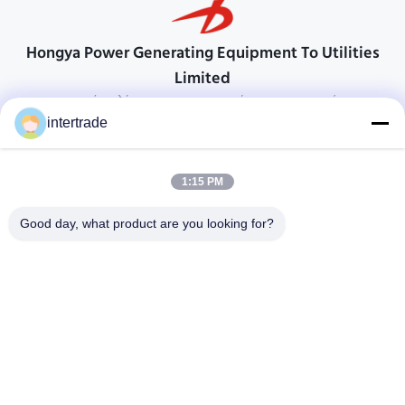
Hongya Power Generating Equipment To Utilities
Limited
προσαρμοσμένες λύσεις για να ανταποκρίνονται στις απαιτήσεις των
πελατών
intertrade
Επικοινωνήστε
1:15 PM
Χωριό Anxi, πόλη Yuping, νομός Hongya, Κίνα
86-28-37561966-8:00
Good day, what product are you looking for?
intertrade@sclida.com
Ακολουθήστε μας.
Γρήγοροι Σύνδεσμοι