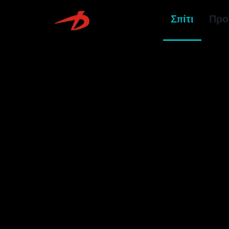
Σπίτι
Προ