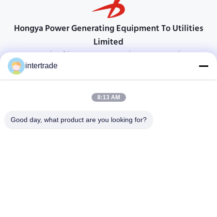
Hongya Power Generating Equipment To Utilities
Limited
προσαρμοσμένες λύσεις για να ανταποκρίνονται στις απαιτήσεις των
πελατών
intertrade
Επικοινωνήστε
8:13 AM
Χωριό Anxi, πόλη Yuping, νομός Hongya, Κίνα
86-28-37561966-8:00
Good day, what product are you looking for?
intertrade@sclida.com
Ακολουθήστε μας.
Γρήγοροι Σύνδεσμοι