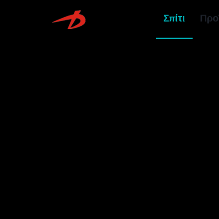
Σπίτι
Προ