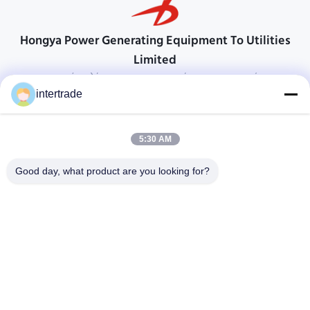
Hongya Power Generating Equipment To Utilities
Limited
προσαρμοσμένες λύσεις για να ανταποκρίνονται στις απαιτήσεις των
πελατών
intertrade
Επικοινωνήστε
5:30 AM
Χωριό Anxi, πόλη Yuping, νομός Hongya, Κίνα
86-28-37561966-8:00
Good day, what product are you looking for?
intertrade@sclida.com
Ακολουθήστε μας.
Γρήγοροι Σύνδεσμοι