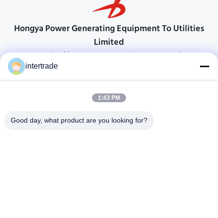
Hongya Power Generating Equipment To Utilities
Limited
προσαρμοσμένες λύσεις για να ανταποκρίνονται στις απαιτήσεις των
πελατών
intertrade
Επικοινωνήστε
1:43 PM
Χωριό Anxi, πόλη Yuping, νομός Hongya, Κίνα
86-28-37561966-8:00
Good day, what product are you looking for?
intertrade@sclida.com
Ακολουθήστε μας.
Γρήγοροι Σύνδεσμοι