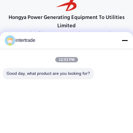
Hongya Power Generating Equipment To Utilities
Limited
προσαρμοσμένες λύσεις για να ανταποκρίνονται στις απαιτήσεις των
πελατών
intertrade
Επικοινωνήστε
12:03 PM
Χωριό Anxi, πόλη Yuping, νομός Hongya, Κίνα
86-28-37561966-8:00
Good day, what product are you looking for?
intertrade@sclida.com
Ακολουθήστε μας.
Γρήγοροι Σύνδεσμοι