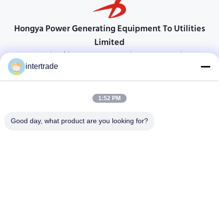
Hongya Power Generating Equipment To Utilities
Limited
προσαρμοσμένες λύσεις για να ανταποκρίνονται στις απαιτήσεις των
πελατών
intertrade
Επικοινωνήστε
1:52 PM
Χωριό Anxi, πόλη Yuping, νομός Hongya, Κίνα
86-28-37561966-8:00
Good day, what product are you looking for?
intertrade@sclida.com
Ακολουθήστε μας.
Γρήγοροι Σύνδεσμοι