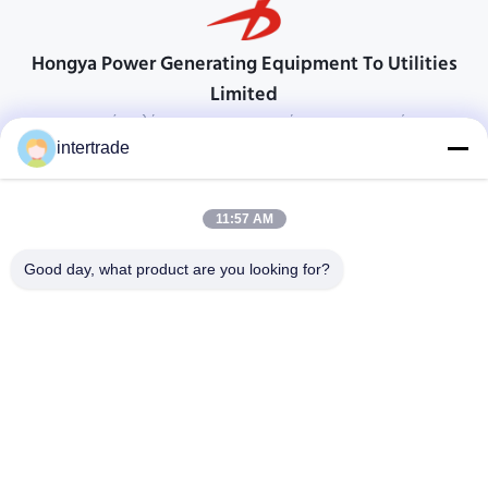
Hongya Power Generating Equipment To Utilities
Limited
προσαρμοσμένες λύσεις για να ανταποκρίνονται στις απαιτήσεις των
πελατών
intertrade
Επικοινωνήστε
11:57 AM
Χωριό Anxi, πόλη Yuping, νομός Hongya, Κίνα
86-28-37561966-8:00
Good day, what product are you looking for?
intertrade@sclida.com
Ακολουθήστε μας.
Γρήγοροι Σύνδεσμοι