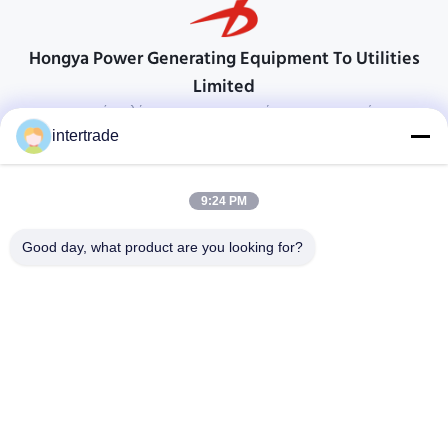
Hongya Power Generating Equipment To Utilities
Limited
προσαρμοσμένες λύσεις για να ανταποκρίνονται στις απαιτήσεις των
πελατών
intertrade
Επικοινωνήστε
9:24 PM
Χωριό Anxi, πόλη Yuping, νομός Hongya, Κίνα
86-28-37561966-8:00
Good day, what product are you looking for?
intertrade@sclida.com
Ακολουθήστε μας.
Γρήγοροι Σύνδεσμοι