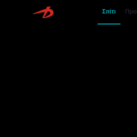
Σπίτι
Προ