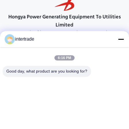
Hongya Power Generating Equipment To Utilities
Limited
προσαρμοσμένες λύσεις για να ανταποκρίνονται στις απαιτήσεις των
πελατών
intertrade
Επικοινωνήστε
6:16 PM
Χωριό Anxi, πόλη Yuping, νομός Hongya, Κίνα
86-28-37561966-8:00
Good day, what product are you looking for?
intertrade@sclida.com
Ακολουθήστε μας.
Γρήγοροι Σύνδεσμοι