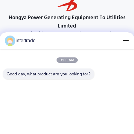
Hongya Power Generating Equipment To Utilities
Limited
προσαρμοσμένες λύσεις για να ανταποκρίνονται στις απαιτήσεις των
πελατών
intertrade
Επικοινωνήστε
3:00 AM
Χωριό Anxi, πόλη Yuping, νομός Hongya, Κίνα
86-28-37561966-8:00
Good day, what product are you looking for?
intertrade@sclida.com
Ακολουθήστε μας.
Γρήγοροι Σύνδεσμοι