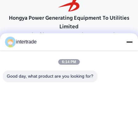
Hongya Power Generating Equipment To Utilities
Limited
προσαρμοσμένες λύσεις για να ανταποκρίνονται στις απαιτήσεις των
πελατών
intertrade
Επικοινωνήστε
6:14 PM
Χωριό Anxi, πόλη Yuping, νομός Hongya, Κίνα
86-28-37561966-8:00
Good day, what product are you looking for?
intertrade@sclida.com
Ακολουθήστε μας.
Γρήγοροι Σύνδεσμοι