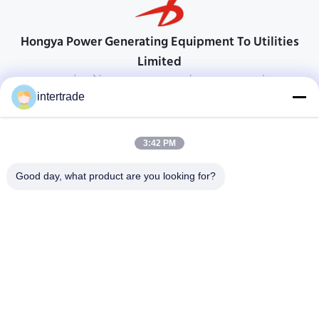
Hongya Power Generating Equipment To Utilities
Limited
προσαρμοσμένες λύσεις για να ανταποκρίνονται στις απαιτήσεις των
πελατών
intertrade
Επικοινωνήστε
3:42 PM
Χωριό Anxi, πόλη Yuping, νομός Hongya, Κίνα
86-28-37561966-8:00
Good day, what product are you looking for?
intertrade@sclida.com
Ακολουθήστε μας.
Γρήγοροι Σύνδεσμοι