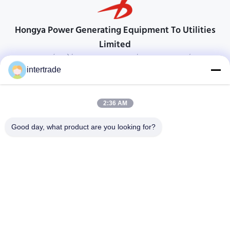
Hongya Power Generating Equipment To Utilities
Limited
προσαρμοσμένες λύσεις για να ανταποκρίνονται στις απαιτήσεις των
πελατών
intertrade
Επικοινωνήστε
2:36 AM
Χωριό Anxi, πόλη Yuping, νομός Hongya, Κίνα
86-28-37561966-8:00
Good day, what product are you looking for?
intertrade@sclida.com
Ακολουθήστε μας.
Γρήγοροι Σύνδεσμοι