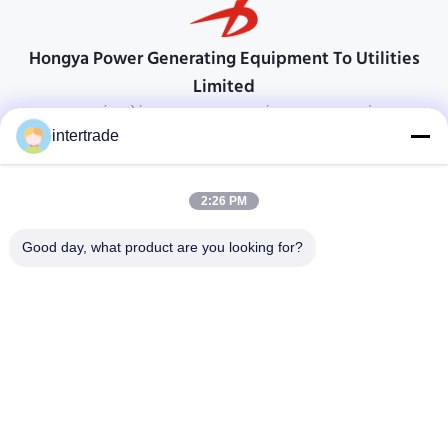
Hongya Power Generating Equipment To Utilities
Limited
προσαρμοσμένες λύσεις για να ανταποκρίνονται στις απαιτήσεις των
πελατών
intertrade
Επικοινωνήστε
2:26 PM
Χωριό Anxi, πόλη Yuping, νομός Hongya, Κίνα
86-28-37561966-8:00
Good day, what product are you looking for?
intertrade@sclida.com
Ακολουθήστε μας.
Γρήγοροι Σύνδεσμοι