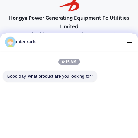
Hongya Power Generating Equipment To Utilities
Limited
προσαρμοσμένες λύσεις για να ανταποκρίνονται στις απαιτήσεις των
πελατών
intertrade
Επικοινωνήστε
6:15 AM
Χωριό Anxi, πόλη Yuping, νομός Hongya, Κίνα
86-28-37561966-8:00
Good day, what product are you looking for?
intertrade@sclida.com
Ακολουθήστε μας.
Γρήγοροι Σύνδεσμοι