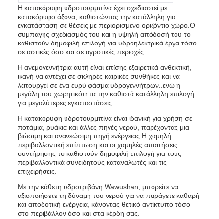
Η κατακόρυφη υδροτουρμπίνα έχει σχεδιαστεί με
κατακόρυφο άξονα, καθιστώντας την κατάλληλη για
εγκατάσταση σε θέσεις με περιορισμένο οριζόντιο χώρο.Ο
συμπαγής σχεδιασμός του και η υψηλή απόδοσή του το
καθιστούν δημοφιλή επιλογή για υδροηλεκτρικά έργα τόσο
σε αστικές όσο και σε αγροτικές περιοχές.
Η ανεμογεννήτρια αυτή είναι επίσης εξαιρετικά ανθεκτική,
ικανή να αντέχει σε σκληρές καιρικές συνθήκες και να
λειτουργεί σε ένα ευρύ φάσμα υδρογεννήτρων.,ενώ η
μεγάλη του χωρητικότητα την καθιστά κατάλληλη επιλογή
για μεγαλύτερες εγκαταστάσεις.
Η κατακόρυφη υδροτουρμπίνα είναι ιδανική για χρήση σε
ποτάμια, ρυάκια και άλλες πηγές νερού, παρέχοντας μια
βιώσιμη και ανανεώσιμη πηγή ενέργειας.Η χαμηλή
περιβαλλοντική επίπτωση και οι χαμηλές απαιτήσεις
συντήρησης το καθιστούν δημοφιλή επιλογή για τους
περιβαλλοντικά συνειδητούς καταναλωτές και τις
επιχειρήσεις.
Με την κάθετη υδροτριβάνη Wawushan, μπορείτε να
αξιοποιήσετε τη δύναμη του νερού για να παράγετε καθαρή
και αποδοτική ενέργεια, κάνοντας θετικό αντίκτυπο τόσο
στο περιβάλλον όσο και στα κέρδη σας.