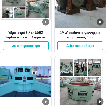
Υδρο στρόβιλος 60HZ
1MW οριζόντια γεννήτρια
Kaplan από το πλέγμα για
τουρμπίνας 19m
το μίνι υδρο στρόβιλο
μανομετρικό ύψος στήλης
Δείτε περισσότερα
Δείτε περισσότερα
Kaplan σταθμών κάθετο
νερού 6.2m3/S Kaplan