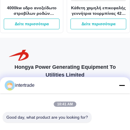
4000kw υδρο ανοξείδωτο
Κάθετη χαμηλή επικεφαλής
στροβίλων ροδών
γεννήτρια τουρμπίνας 42m
στροβίλων 400V Kaplan
980kw 3m3/S Kaplan
Δείτε περισσότερα
Δείτε περισσότερα
Kaplan νερού
Hongya Power Generating Equipment To
Utilities Limited
προσαρμοσμένες λύσεις για να ανταποκρίνονται στις απαιτήσεις των
intertrade
πελατών
Επικοινωνήστε
10:41 AM
Χωριό Anxi, πόλη Yuping, νομός Hongya, Κίνα
Good day, what product are you looking for?
86-28-37561966-8:00
intertrade@sclida.com