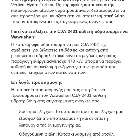
Vertical Hydro Turbine.Ως κορυφαίος κατασκευαστής
κατακόρυφων άξονων υδρατρουμπίνων, δεσμευόμαστε να
σας προσφέρουμε μια αξιόπιστη και αποτελεσματική λύση
που ανταποκρίνεται στις συγκεκριμένες ανάγκες σας.
Γιατί να επιλέξετε την CJA-2431 κάθετη υδροτουρμπίνα
Wawushan;
Η κατακόρυφη υδροτουρμπίνα μας CJA-2431 έχει
σχεδιαστεί για βέλτιστες επιδόσεις και αντοχή.από
μικρομεσαία υδροηλεκτρικά έργα σε μεγάλης κλίμακας
παραγωγή ενέργειαςΜε ισχύ 470 kW, μπορεί να παράγει
καθαρή και ανανεώσιμη ενέργεια για την τροφοδότηση
σπιτιών, επιχειρήσεων και κοινοτήτων.
Επιλογές προσαρμογής
Η υπηρεσία προσαρμογής μας σας επιτρέπει να
προσαρμόσετε τον Wawushan CJA-2431 κάθετη
υδροτριβάνη στις συγκεκριμένες ανάγκες σας.
Σύστημα ελέγχου: Το αυτόματο σύστημα ελέγχου μας
εξασφαλίζει την αποτελεσματική και αξιόπιστη
λειτουργία της ανεμογεννήτριας.
Οδηγούμενη φιάλη: Κατασκευασμένη από ατσάλι