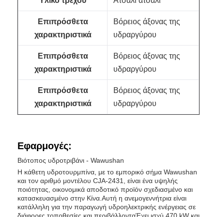
Υλικό τρέχου
Ατσάλι ατσάλι
Επιπρόσθετα
Βόρειος άξονας της
χαρακτηριστικά
υδραργύρου
Επιπρόσθετα
Βόρειος άξονας της
χαρακτηριστικά
υδραργύρου
Επιπρόσθετα
Βόρειος άξονας της
χαρακτηριστικά
υδραργύρου
Εφαρμογές:
Βιότοπος υδροτριβάνι - Wawushan
Η κάθετη υδροτουρμπίνα, με το εμπορικό σήμα Wawushan
και τον αριθμό μοντέλου CJA-2431, είναι ένα υψηλής
ποιότητας, οικονομικά αποδοτικό προϊόν σχεδιασμένο και
κατασκευασμένο στην Κίνα.Αυτή η ανεμογεννήτρια είναι
κατάλληλη για την παραγωγή υδροηλεκτρικής ενέργειας σε
διάφορες τοποθεσίες και περιβάλλονταΈχει ισχύ 470 kW και