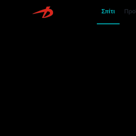
Σπίτι
Προ