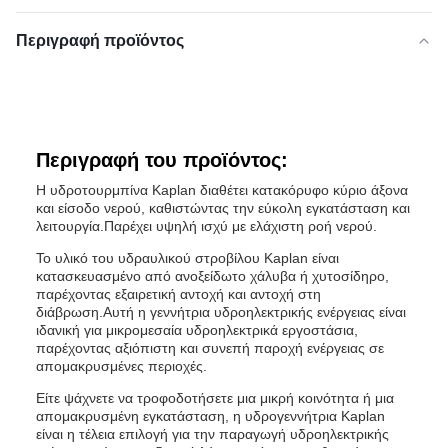
Περιγραφή προϊόντος
Περιγραφή του προϊόντος:
Η υδροτουρμπίνα Kaplan διαθέτει κατακόρυφο κύριο άξονα
και είσοδο νερού, καθιστώντας την εύκολη εγκατάσταση και
λειτουργία.Παρέχει υψηλή ισχύ με ελάχιστη ροή νερού.
Το υλικό του υδραυλικού στροβίλου Kaplan είναι
κατασκευασμένο από ανοξείδωτο χάλυβα ή χυτοσίδηρο,
παρέχοντας εξαιρετική αντοχή και αντοχή στη
διάβρωση.Αυτή η γεννήτρια υδροηλεκτρικής ενέργειας είναι
ιδανική για μικρομεσαία υδροηλεκτρικά εργοστάσια,
παρέχοντας αξιόπιστη και συνεπή παροχή ενέργειας σε
απομακρυσμένες περιοχές.
Είτε ψάχνετε να τροφοδοτήσετε μια μικρή κοινότητα ή μια
απομακρυσμένη εγκατάσταση, η υδρογεννήτρια Kaplan
είναι η τέλεια επιλογή για την παραγωγή υδροηλεκτρικής