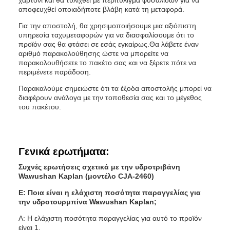
χαρτόνι και θα τυλιχθεί με περιτύλιγμα φυσαλίδων για να
αποφευχθεί οποιαδήποτε βλάβη κατά τη μεταφορά.
Για την αποστολή, θα χρησιμοποιήσουμε μια αξιόπιστη
υπηρεσία ταχυμεταφορών για να διασφαλίσουμε ότι το
προϊόν σας θα φτάσει σε εσάς εγκαίρως.Θα λάβετε έναν
αριθμό παρακολούθησης ώστε να μπορείτε να
παρακολουθήσετε το πακέτο σας και να ξέρετε πότε να
περιμένετε παράδοση.
Παρακαλούμε σημειώστε ότι τα έξοδα αποστολής μπορεί να
διαφέρουν ανάλογα με την τοποθεσία σας και το μέγεθος
του πακέτου.
Γενικά ερωτήματα:
Συχνές ερωτήσεις σχετικά με την υδροτριβάνη
Wawushan Kaplan (μοντέλο CJA-2460)
Ε: Ποια είναι η ελάχιστη ποσότητα παραγγελίας για
την υδροτουρμπίνα Wawushan Kaplan;
Α: Η ελάχιστη ποσότητα παραγγελίας για αυτό το προϊόν
είναι 1.