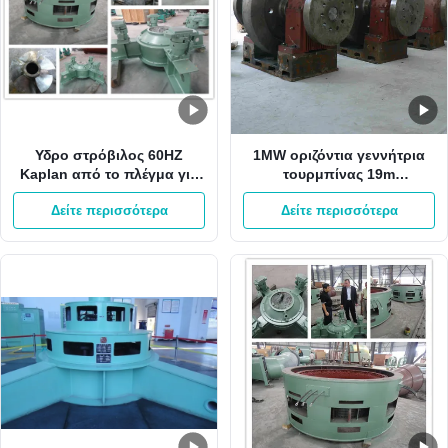
Υδρο στρόβιλος 60HZ
1MW οριζόντια γεννήτρια
Kaplan από το πλέγμα για
τουρμπίνας 19m
το μίνι υδρο στρόβιλο
μανομετρικό ύψος στήλης
Δείτε περισσότερα
Δείτε περισσότερα
Kaplan σταθμών κάθετο
νερού 6.2m3/S Kaplan