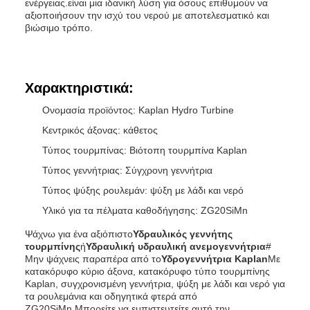
ενέργειας.είναι μια ιδανική λύση για όσους επιθυμούν να
αξιοποιήσουν την ισχύ του νερού με αποτελεσματικό και
βιώσιμο τρόπο.
Χαρακτηριστικά:
Ονομασία προϊόντος: Kaplan Hydro Turbine
Κεντρικός άξονας: κάθετος
Τύπος τουρμπίνας: Βιότοπη τουρμπίνα Kaplan
Τύπος γεννήτριας: Σύγχρονη γεννήτρια
Τύπος ψύξης ρουλεμάν: ψύξη με λάδι και νερό
Υλικό για τα πέλματα καθοδήγησης: ZG20SiMn
Ψάχνω για ένα αξιόπιστο
Υδραυλικός γεννήτης
τουρμπίνης
ή
Υδραυλική υδραυλική ανεμογεννήτρια
#
Μην ψάχνεις παραπέρα από το
Υδρογεννήτρια Kaplan
Με
κατακόρυφο κύριο άξονα, κατακόρυφο τύπο τουρμπίνης
Kaplan, συγχρονισμένη γεννήτρια, ψύξη με λάδι και νερό για
τα ρουλεμάνια και οδηγητικά φτερά από
ZG20SiMn,Μπορείτε να εμπιστευτείτε αυτή την