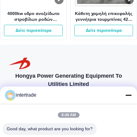
4000kw υδρο ανοξείδωτο
Κάθετη χαμηλή επικεφαλής
στροβίλων ροδών
γεννήτρια τουρμπίνας 42m
στροβίλων 400V Kaplan
980kw 3m3/S Kaplan
Δείτε περισσότερα
Δείτε περισσότερα
Kaplan νερού
Hongya Power Generating Equipment To
Utilities Limited
προσαρμοσμένες λύσεις για να ανταποκρίνονται στις απαιτήσεις των
intertrade
πελατών
Επικοινωνήστε
8:49 AM
Χωριό Anxi, πόλη Yuping, νομός Hongya, Κίνα
Good day, what product are you looking for?
86-28-37561966-8:00