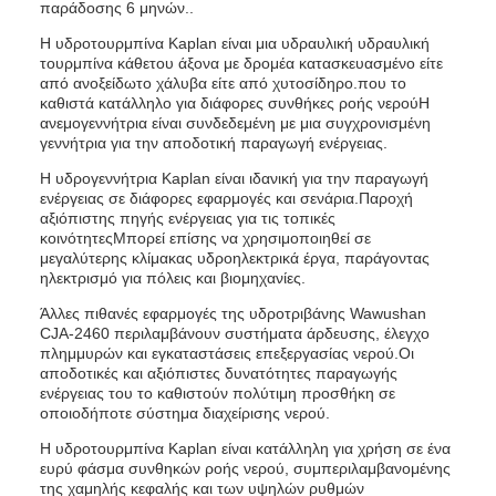
παράδοσης 6 μηνών..
Η υδροτουρμπίνα Kaplan είναι μια υδραυλική υδραυλική
τουρμπίνα κάθετου άξονα με δρομέα κατασκευασμένο είτε
από ανοξείδωτο χάλυβα είτε από χυτοσίδηρο.που το
καθιστά κατάλληλο για διάφορες συνθήκες ροής νερούΗ
ανεμογεννήτρια είναι συνδεδεμένη με μια συγχρονισμένη
γεννήτρια για την αποδοτική παραγωγή ενέργειας.
Η υδρογεννήτρια Kaplan είναι ιδανική για την παραγωγή
ενέργειας σε διάφορες εφαρμογές και σενάρια.Παροχή
αξιόπιστης πηγής ενέργειας για τις τοπικές
κοινότητεςΜπορεί επίσης να χρησιμοποιηθεί σε
μεγαλύτερης κλίμακας υδροηλεκτρικά έργα, παράγοντας
ηλεκτρισμό για πόλεις και βιομηχανίες.
Άλλες πιθανές εφαρμογές της υδροτριβάνης Wawushan
CJA-2460 περιλαμβάνουν συστήματα άρδευσης, έλεγχο
πλημμυρών και εγκαταστάσεις επεξεργασίας νερού.Οι
αποδοτικές και αξιόπιστες δυνατότητες παραγωγής
ενέργειας του το καθιστούν πολύτιμη προσθήκη σε
οποιοδήποτε σύστημα διαχείρισης νερού.
Η υδροτουρμπίνα Kaplan είναι κατάλληλη για χρήση σε ένα
ευρύ φάσμα συνθηκών ροής νερού, συμπεριλαμβανομένης
της χαμηλής κεφαλής και των υψηλών ρυθμών