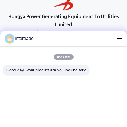
Hongya Power Generating Equipment To Utilities
Limited
προσαρμοσμένες λύσεις για να ανταποκρίνονται στις απαιτήσεις των
πελατών
intertrade
Επικοινωνήστε
8:23 AM
Χωριό Anxi, πόλη Yuping, νομός Hongya, Κίνα
86-28-37561966-8:00
Good day, what product are you looking for?
intertrade@sclida.com
Ακολουθήστε μας.
Γρήγοροι Σύνδεσμοι