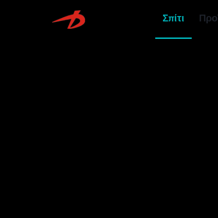
Σπίτι
Προ