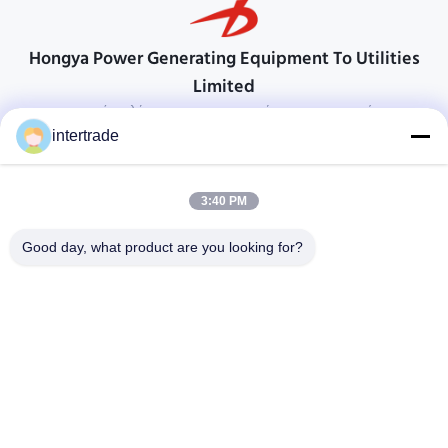
Hongya Power Generating Equipment To Utilities
Limited
προσαρμοσμένες λύσεις για να ανταποκρίνονται στις απαιτήσεις των
πελατών
intertrade
Επικοινωνήστε
3:40 PM
Χωριό Anxi, πόλη Yuping, νομός Hongya, Κίνα
86-28-37561966-8:00
Good day, what product are you looking for?
intertrade@sclida.com
Ακολουθήστε μας.
Γρήγοροι Σύνδεσμοι