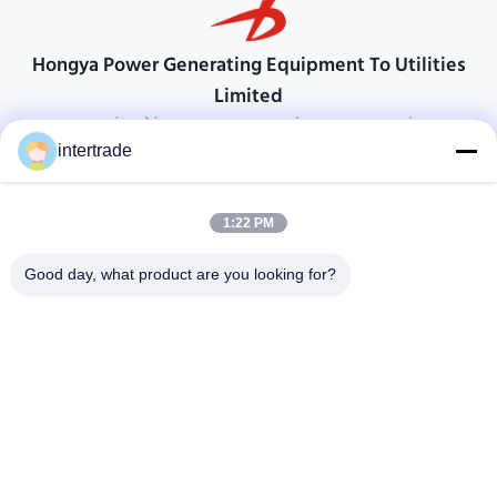
Hongya Power Generating Equipment To Utilities
Limited
προσαρμοσμένες λύσεις για να ανταποκρίνονται στις απαιτήσεις των
πελατών
intertrade
Επικοινωνήστε
1:22 PM
Χωριό Anxi, πόλη Yuping, νομός Hongya, Κίνα
86-28-37561966-8:00
Good day, what product are you looking for?
intertrade@sclida.com
Ακολουθήστε μας.
Γρήγοροι Σύνδεσμοι